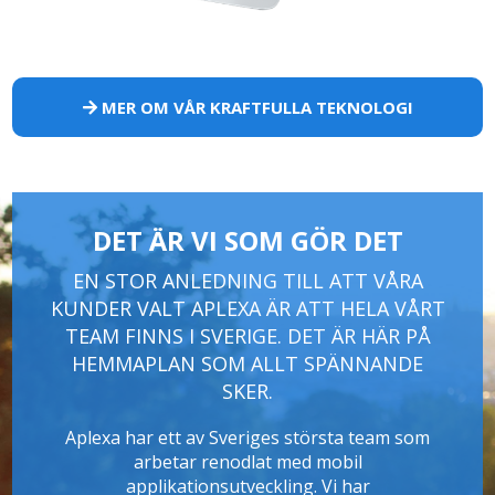
MER OM VÅR KRAFTFULLA TEKNOLOGI
DET ÄR VI SOM GÖR DET
EN STOR ANLEDNING TILL ATT VÅRA
KUNDER VALT APLEXA ÄR ATT HELA VÅRT
TEAM FINNS I SVERIGE. DET ÄR HÄR PÅ
HEMMAPLAN SOM ALLT SPÄNNANDE
SKER.
Aplexa har ett av Sveriges största team som
arbetar renodlat med mobil
applikationsutveckling. Vi har