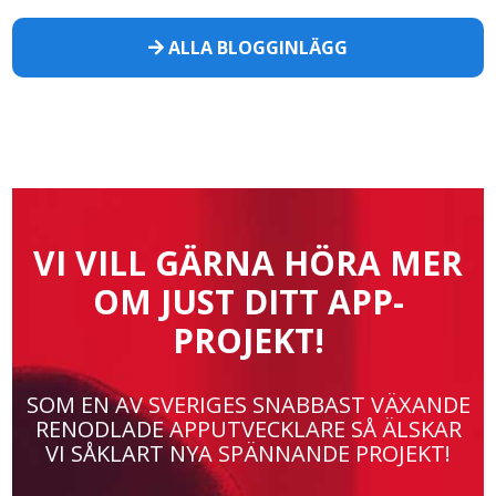
ALLA BLOGGINLÄGG
VI VILL GÄRNA HÖRA MER
OM JUST DITT APP-
PROJEKT!
SOM EN AV SVERIGES SNABBAST VÄXANDE
RENODLADE APPUTVECKLARE SÅ ÄLSKAR
VI SÅKLART NYA SPÄNNANDE PROJEKT!