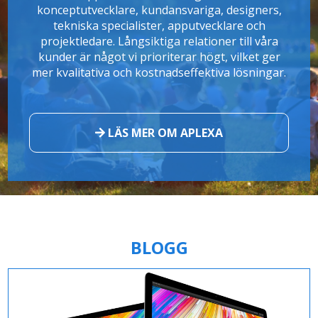
konceptutvecklare, kundansvariga, designers,
tekniska specialister, apputvecklare och
projektledare. Långsiktiga relationer till våra
kunder är något vi prioriterar högt, vilket ger
mer kvalitativa och kostnadseffektiva lösningar.
LÄS MER OM APLEXA
BLOGG