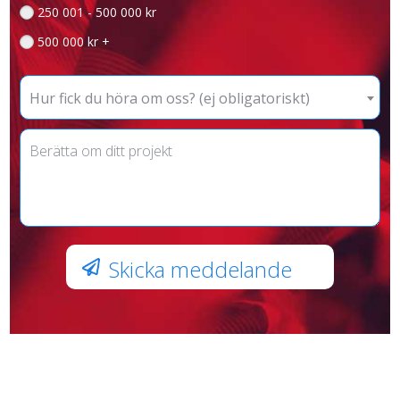
250 001 - 500 000 kr
500 000 kr +
Hur fick du höra om oss? (ej obligatoriskt)
Skicka meddelande